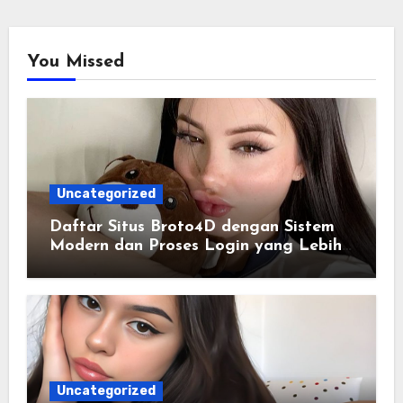
You Missed
Uncategorized
Daftar Situs Broto4D dengan Sistem
Modern dan Proses Login yang Lebih
Praktis
Uncategorized