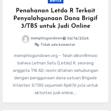
Berita
Penahanan Letda R Terkait
Penyalahgunaan Dana Brigif
3/TBS untuk Judi Online
memphisgundown
06/16/2024
Tidak ada komentar
memphisgundown.org – Telah dikonfirmasi
bahwa Letnan Satu (Letda) R, seorang
anggota TNI AD, resmi ditahan sehubungan
dengan penggunaan dana satuan Brigade
Infanteri 3/TBS sejumlah Rp876 juta untuk
aktivitas judi online.…