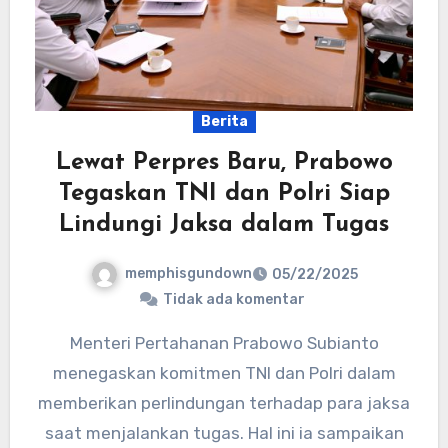
Berita
Lewat Perpres Baru, Prabowo
Tegaskan TNI dan Polri Siap
Lindungi Jaksa dalam Tugas
memphisgundown
05/22/2025
Tidak ada komentar
Menteri Pertahanan Prabowo Subianto
menegaskan komitmen TNI dan Polri dalam
memberikan perlindungan terhadap para jaksa
saat menjalankan tugas. Hal ini ia sampaikan