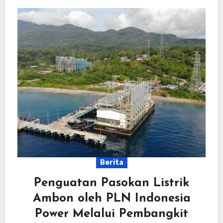
Berita
Penguatan Pasokan Listrik
Ambon oleh PLN Indonesia
Power Melalui Pembangkit