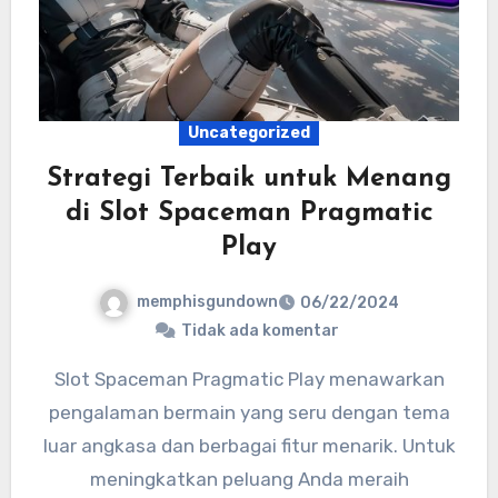
Uncategorized
Strategi Terbaik untuk Menang
di Slot Spaceman Pragmatic
Play
memphisgundown
06/22/2024
Tidak ada komentar
Slot Spaceman Pragmatic Play menawarkan
pengalaman bermain yang seru dengan tema
luar angkasa dan berbagai fitur menarik. Untuk
meningkatkan peluang Anda meraih