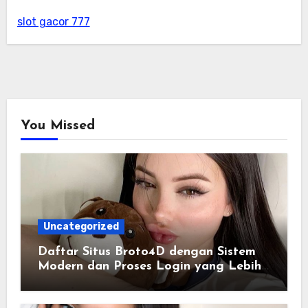
slot gacor 777
You Missed
Uncategorized
Daftar Situs Broto4D dengan Sistem
Modern dan Proses Login yang Lebih
Praktis