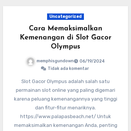
Uncategorized
Cara Memaksimalkan
Kemenangan di Slot Gacor
Olympus
memphisgundown
06/19/2024
Tidak ada komentar
Slot Gacor Olympus adalah salah satu
permainan slot online yang paling digemari
karena peluang kemenangannya yang tinggi
dan fitur-fitur menariknya.
https://www.palapasbeach.net/ Untuk
memaksimalkan kemenangan Anda, penting