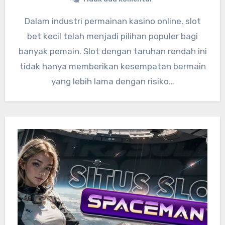
Dalam industri permainan kasino online, slot
bet kecil telah menjadi pilihan populer bagi
banyak pemain. Slot dengan taruhan rendah ini
tidak hanya memberikan kesempatan bermain
yang lebih lama dengan risiko…