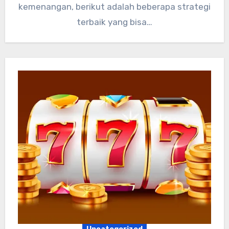
kemenangan, berikut adalah beberapa strategi
terbaik yang bisa…