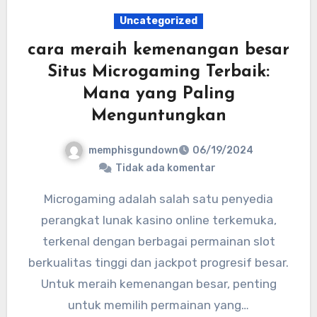
Uncategorized
cara meraih kemenangan besar
Situs Microgaming Terbaik:
Mana yang Paling
Menguntungkan
memphisgundown
06/19/2024
Tidak ada komentar
Microgaming adalah salah satu penyedia
perangkat lunak kasino online terkemuka,
terkenal dengan berbagai permainan slot
berkualitas tinggi dan jackpot progresif besar.
Untuk meraih kemenangan besar, penting
untuk memilih permainan yang…