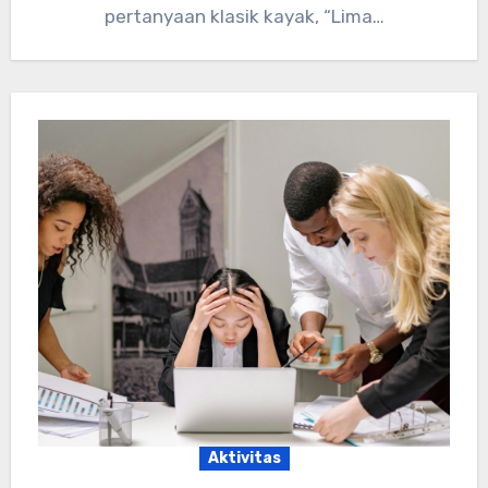
pertanyaan klasik kayak, “Lima…
Aktivitas