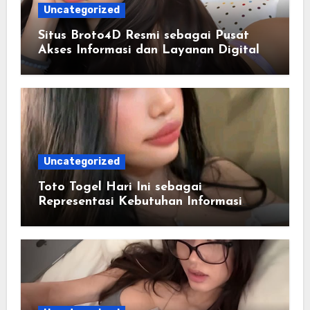
Uncategorized
Situs Broto4D Resmi sebagai Pusat
Akses Informasi dan Layanan Digital
Uncategorized
Toto Togel Hari Ini sebagai
Representasi Kebutuhan Informasi
Cepat