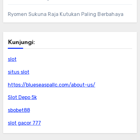
Ryomen Sukuna Raja Kutukan Paling Berbahaya
Kunjungi:
slot
situs slot
https://blueseaspallc.com/about-us/
Slot Depo 5k
sbobet88
slot gacor 777