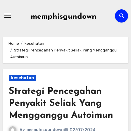
Skip
to
memphisgundown
content
Home
kesehatan
Strategi Pencegahan Penyakit Seliak Yang Mengganggu
Autoimun
kesehatan
Strategi Pencegahan
Penyakit Seliak Yang
Mengganggu Autoimun
By
memphisgundown
02/07/2024