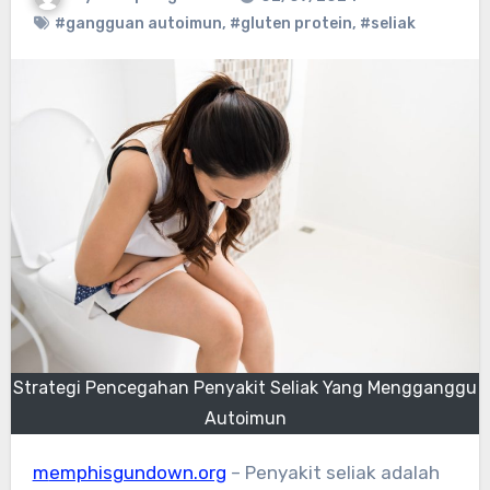
#gangguan autoimun
,
#gluten protein
,
#seliak
Strategi Pencegahan Penyakit Seliak Yang Mengganggu
Autoimun
memphisgundown.org
– Penyakit seliak adalah