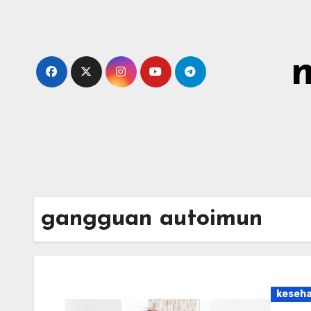
Skip
to
content
gangguan autoimun
keseh