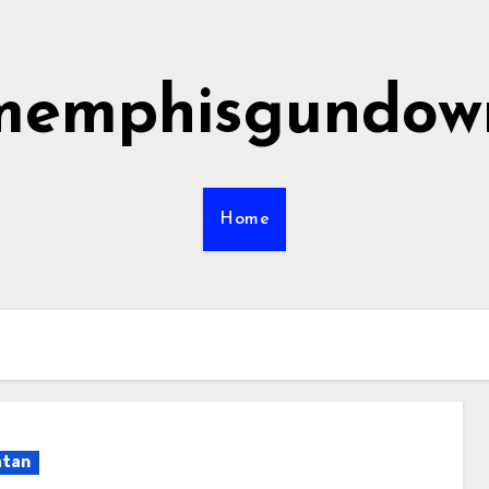
memphisgundow
Home
atan