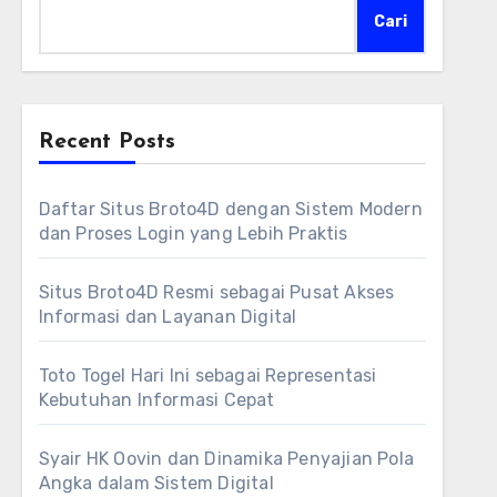
Cari
Recent Posts
Daftar Situs Broto4D dengan Sistem Modern
dan Proses Login yang Lebih Praktis
Situs Broto4D Resmi sebagai Pusat Akses
Informasi dan Layanan Digital
Toto Togel Hari Ini sebagai Representasi
Kebutuhan Informasi Cepat
Syair HK Oovin dan Dinamika Penyajian Pola
Angka dalam Sistem Digital