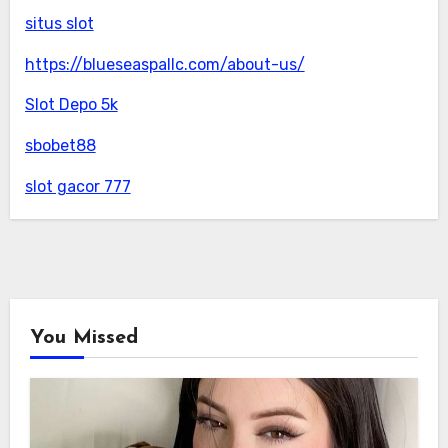
situs slot
https://blueseaspallc.com/about-us/
Slot Depo 5k
sbobet88
slot gacor 777
You Missed