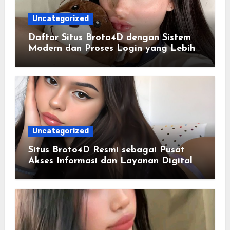
Uncategorized
Daftar Situs Broto4D dengan Sistem
Modern dan Proses Login yang Lebih
Praktis
Uncategorized
Situs Broto4D Resmi sebagai Pusat
Akses Informasi dan Layanan Digital