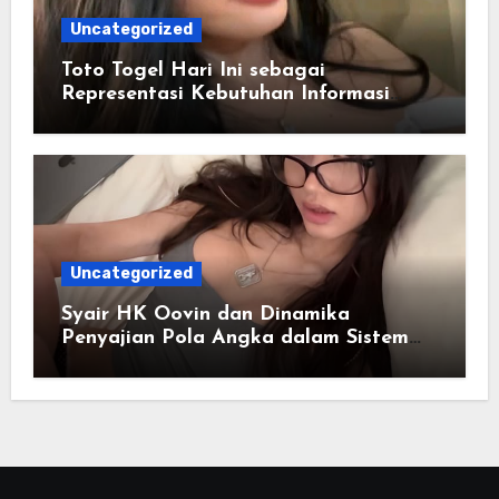
Uncategorized
Toto Togel Hari Ini sebagai
Representasi Kebutuhan Informasi
Cepat
Uncategorized
Syair HK Oovin dan Dinamika
Penyajian Pola Angka dalam Sistem
Digital