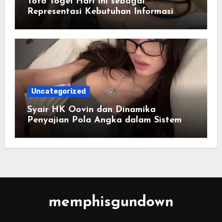
Toto Togel Hari Ini sebagai
Representasi Kebutuhan Informasi
Cepat
Uncategorized
Syair HK Oovin dan Dinamika
Penyajian Pola Angka dalam Sistem
Digital
memphisgundown