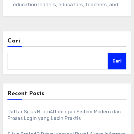
education leaders, educators, teachers, and…
Cari
Cari
Recent Posts
Daftar Situs Broto4D dengan Sistem Modern dan
Proses Login yang Lebih Praktis