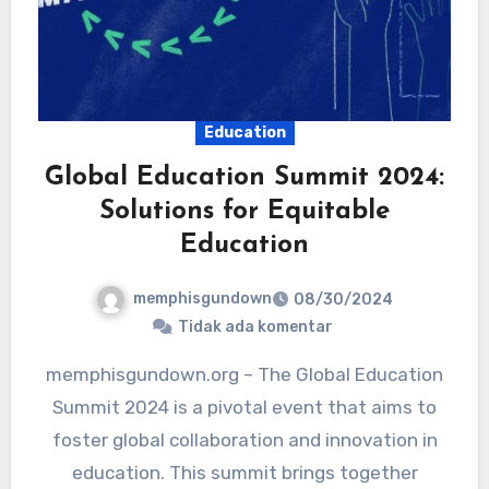
Education
Global Education Summit 2024:
Solutions for Equitable
Education
memphisgundown
08/30/2024
Tidak ada komentar
memphisgundown.org – The Global Education
Summit 2024 is a pivotal event that aims to
foster global collaboration and innovation in
education. This summit brings together