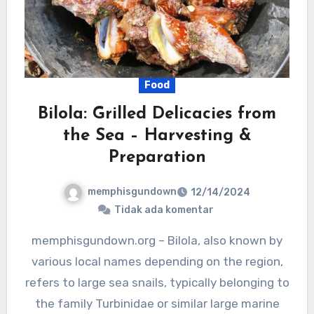
Food
Bilola: Grilled Delicacies from
the Sea – Harvesting &
Preparation
memphisgundown
12/14/2024
Tidak ada komentar
memphisgundown.org – Bilola, also known by
various local names depending on the region,
refers to large sea snails, typically belonging to
the family Turbinidae or similar large marine