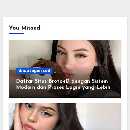
You Missed
Uncategorized
Daftar Situs Broto4D dengan Sistem
Modern dan Proses Login yang Lebih
Praktis