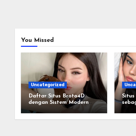
You Missed
Uncategorized
Unca
Daftar Situs Broto4D
Situs
dengan Sistem Modern
seba
dan Proses Login yang
Info
Lebih Praktis
Digit