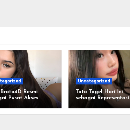
tegorized
Uncategorized
 Broto4D Resmi
Toto Togel Hari Ini
gai Pusat Akses
sebagai Representasi
rmasi dan Layanan
Kebutuhan Informasi
al
Cepat