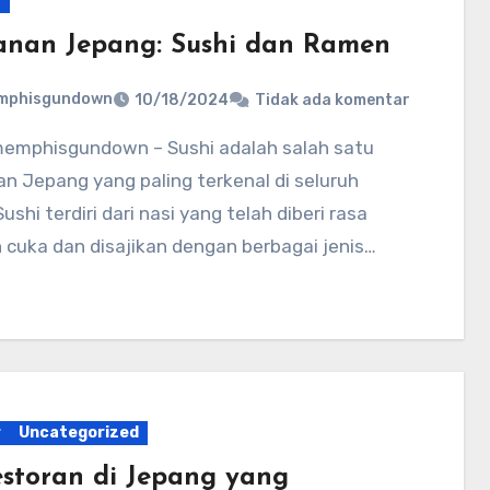
r
nan Jepang: Sushi dan Ramen
mphisgundown
10/18/2024
Tidak ada komentar
n Jepang yang paling terkenal di seluruh
Sushi terdiri dari nasi yang telah diberi rasa
 cuka dan disajikan dengan berbagai jenis…
r
Uncategorized
estoran di Jepang yang