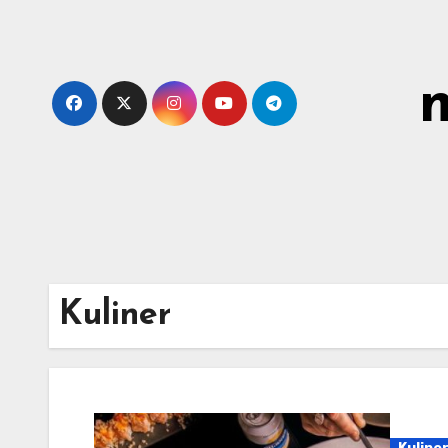
Skip
to
content
Kuliner