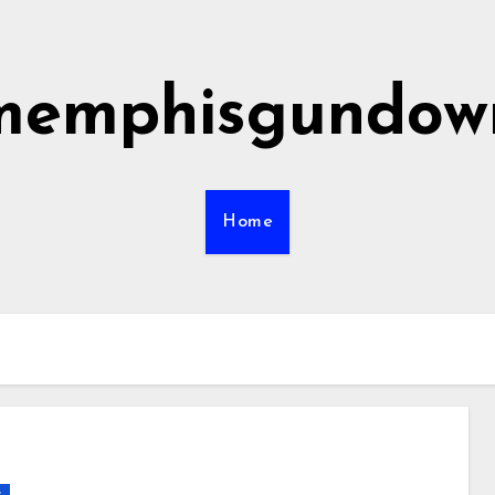
memphisgundow
Home