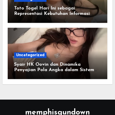
Toto Togel Hari Ini sebagai
Representasi Kebutuhan Informasi
Cepat
Uncategorized
Syair HK Oovin dan Dinamika
Penyajian Pola Angka dalam Sistem
Digital
memphisgundown