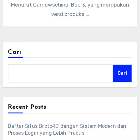
Menurut Carnewschina, Bao 3, yang merupakan
versi produksi…
Cari
Cari
Recent Posts
Daftar Situs Broto4D dengan Sistem Modern dan
Proses Login yang Lebih Praktis