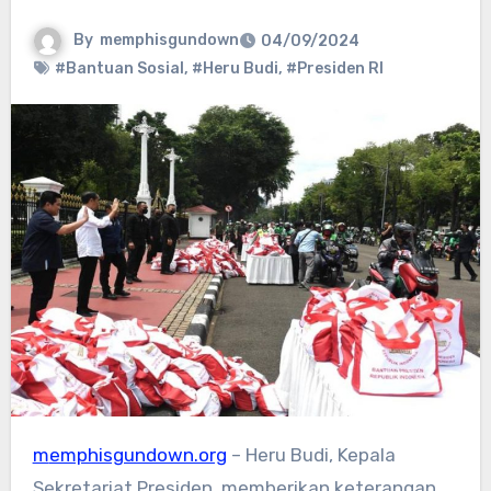
By
memphisgundown
04/09/2024
#Bantuan Sosial
,
#Heru Budi
,
#Presiden RI
memphisgundown.org
– Heru Budi, Kepala
Sekretariat Presiden, memberikan keterangan