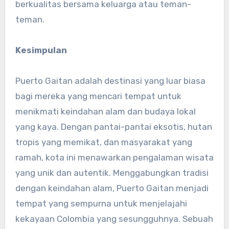
berkualitas bersama keluarga atau teman-
teman.
Kesimpulan
Puerto Gaitan adalah destinasi yang luar biasa
bagi mereka yang mencari tempat untuk
menikmati keindahan alam dan budaya lokal
yang kaya. Dengan pantai-pantai eksotis, hutan
tropis yang memikat, dan masyarakat yang
ramah, kota ini menawarkan pengalaman wisata
yang unik dan autentik. Menggabungkan tradisi
dengan keindahan alam, Puerto Gaitan menjadi
tempat yang sempurna untuk menjelajahi
kekayaan Colombia yang sesungguhnya. Sebuah