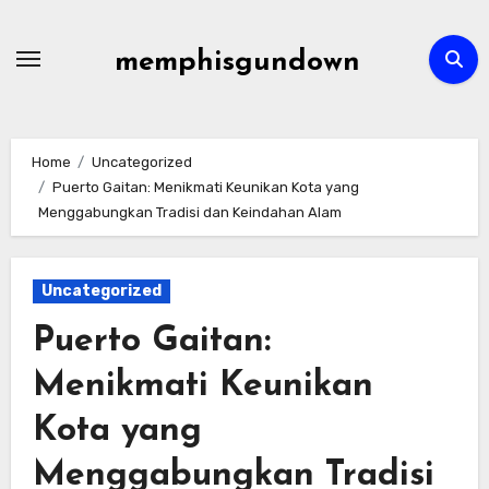
Skip
to
memphisgundown
content
Home
Uncategorized
Puerto Gaitan: Menikmati Keunikan Kota yang
Menggabungkan Tradisi dan Keindahan Alam
Uncategorized
Puerto Gaitan:
Menikmati Keunikan
Kota yang
Menggabungkan Tradisi