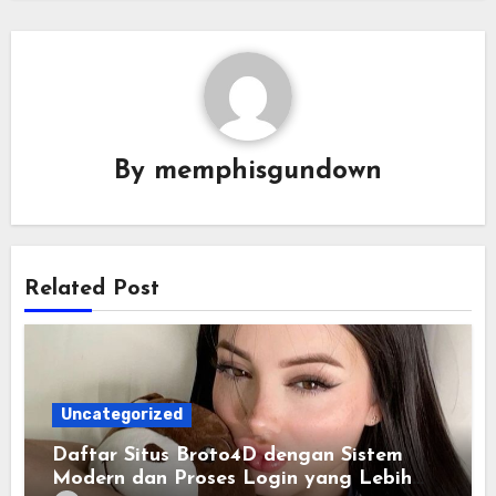
By
memphisgundown
Related Post
Uncategorized
Daftar Situs Broto4D dengan Sistem
Modern dan Proses Login yang Lebih