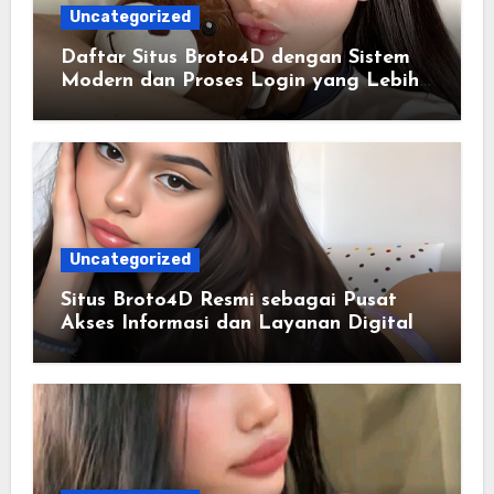
Uncategorized
Daftar Situs Broto4D dengan Sistem
Modern dan Proses Login yang Lebih
Praktis
Uncategorized
Situs Broto4D Resmi sebagai Pusat
Akses Informasi dan Layanan Digital