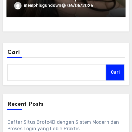
memphisgundown
06/05/2026
Cari
Cari
Recent Posts
Daftar Situs Broto4D dengan Sistem Modern dan
Proses Login yang Lebih Praktis