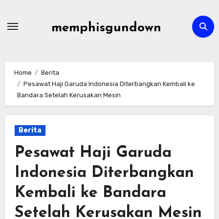
Skip
to
memphisgundown
content
Home
Berita
Pesawat Haji Garuda Indonesia Diterbangkan Kembali ke
Bandara Setelah Kerusakan Mesin
Berita
Pesawat Haji Garuda
Indonesia Diterbangkan
Kembali ke Bandara
Setelah Kerusakan Mesin