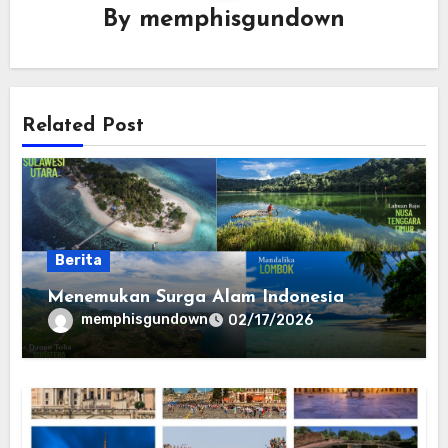
By
memphisgundown
Related Post
Berita
Menemukan Surga Alam Indonesia
memphisgundown
02/17/2026