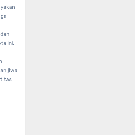
ayakan
uga
 dan
a ini.
h
an jiwa
titas