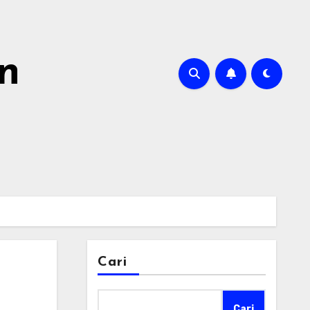
n
Cari
Cari