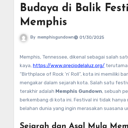
Budaya di Balik Fest
Memphis
By
memphisgundown
01/30/2025
Memphis, Tennessee, dikenal sebagai salah satu kota dengan warisan budaya yang sangat
kaya,
https://www.preciodelaluz.org/
terutama 
“Birthplace of Rock ‘n’ Roll”, kota ini memilik
mengakar dalam sejarah kota. Salah satu fest
terakhir adalah
Memphis Gundown
, sebuah p
berkembang di kota ini. Festival ini tidak hany
belahan dunia yang ingin merasakan suasana u
Sejarah dan Asal Mula Me