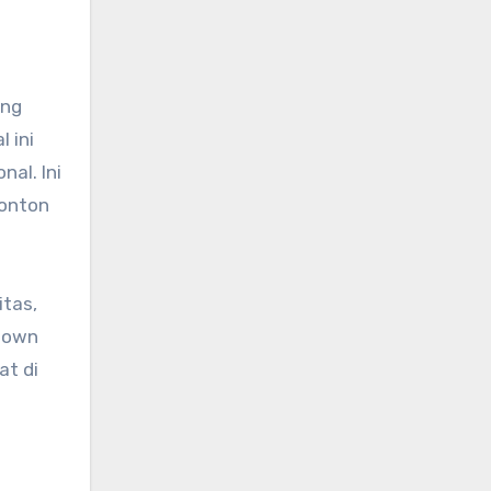
ung
 ini
al. Ini
nonton
itas,
ndown
at di