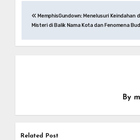
Navigasi
MemphisGundown: Menelusuri Keindahan 
pos
Misteri di Balik Nama Kota dan Fenomena Bu
By
m
Related Post