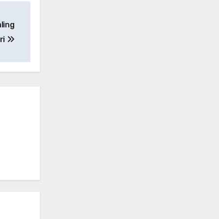
ling
ri