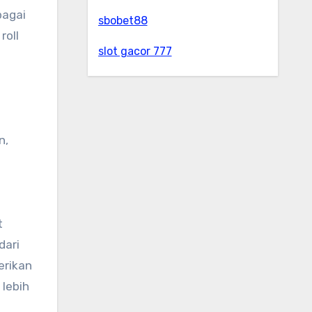
bagai
sbobet88
roll
slot gacor 777
n,
t
dari
erikan
lebih