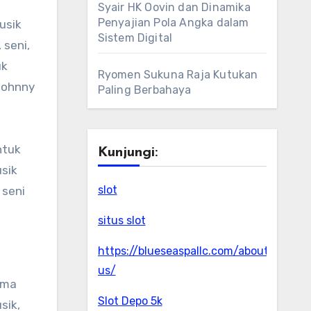
Syair HK Oovin dan Dinamika
Penyajian Pola Angka dalam
usik
Sistem Digital
 seni,
uk
Ryomen Sukuna Raja Kutukan
 Johnny
Paling Berbahaya
ntuk
Kunjungi:
sik
slot
 seni
situs slot
https://blueseaspallc.com/about-
us/
ama
Slot Depo 5k
sik,