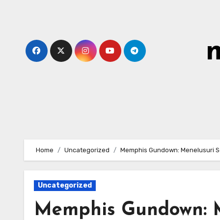
Skip
to
content
Home
Uncategorized
Memphis Gundown: Menelusuri Sej
Uncategorized
Memphis Gundown: M