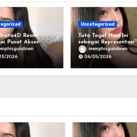
egorized
Uncategorized
 Broto4D Resmi
Toto Togel Hari Ini
ai Pusat Akses
sebagai Representasi
masi dan Layanan
Kebutuhan Informasi
emphisgundown
memphisgundown
al
Cepat
23/2026
06/05/2026