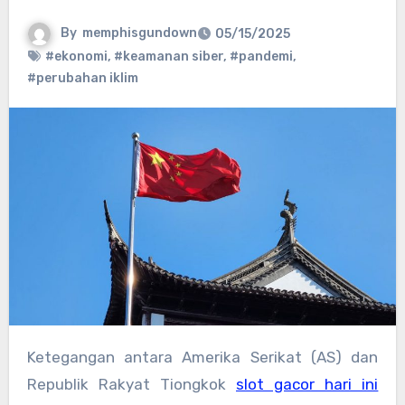
By
memphisgundown
05/15/2025
#ekonomi
,
#keamanan siber
,
#pandemi
,
#perubahan iklim
Ketegangan antara Amerika Serikat (AS) dan
Republik Rakyat Tiongkok
slot gacor hari ini