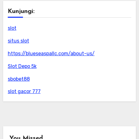
Kunjungi:
slot
situs slot
https://blueseaspallc.com/about-us/
Slot Depo 5k
sbobet88
slot gacor 777
You Missed