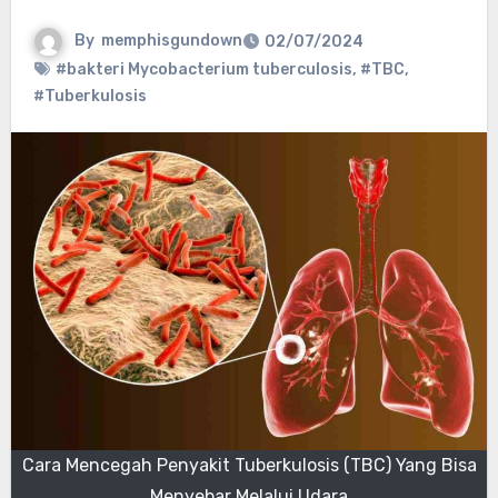
By
memphisgundown
02/07/2024
#bakteri Mycobacterium tuberculosis
,
#TBC
,
#Tuberkulosis
Cara Mencegah Penyakit Tuberkulosis (TBC) Yang Bisa
Menyebar Melalui Udara