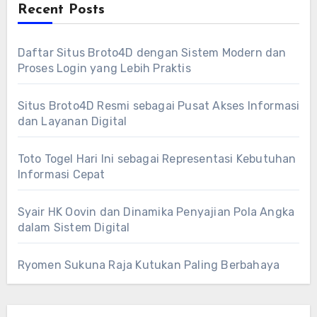
Recent Posts
Daftar Situs Broto4D dengan Sistem Modern dan
Proses Login yang Lebih Praktis
Situs Broto4D Resmi sebagai Pusat Akses Informasi
dan Layanan Digital
Toto Togel Hari Ini sebagai Representasi Kebutuhan
Informasi Cepat
Syair HK Oovin dan Dinamika Penyajian Pola Angka
dalam Sistem Digital
Ryomen Sukuna Raja Kutukan Paling Berbahaya