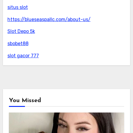
situs slot
https://blueseaspallc.com/about-us/
Slot Depo 5k
sbobet88
slot gacor 777
You Missed