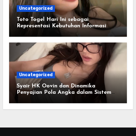
Uncategorized
Toto Togel Hari Ini sebagai
Representasi Kebutuhan Informasi
Cepat
Uncategorized
Syair HK Oovin dan Dinamika
Penyajian Pola Angka dalam Sistem
Digital