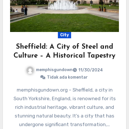
City
Sheffield: A City of Steel and
Culture – A Historical Tapestry
memphisgundown
11/30/2024
Tidak ada komentar
memphisgundown.org – Sheffield, a city in
South Yorkshire, England, is renowned for its
rich industrial heritage, vibrant culture, and
stunning natural beauty. It’s a city that has
undergone significant transformation,…