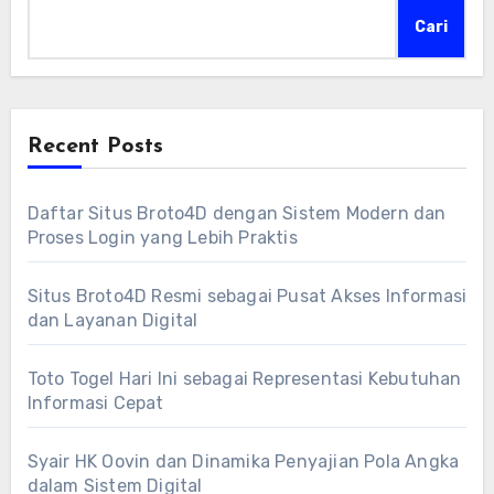
Cari
Recent Posts
Daftar Situs Broto4D dengan Sistem Modern dan
Proses Login yang Lebih Praktis
Situs Broto4D Resmi sebagai Pusat Akses Informasi
dan Layanan Digital
Toto Togel Hari Ini sebagai Representasi Kebutuhan
Informasi Cepat
Syair HK Oovin dan Dinamika Penyajian Pola Angka
dalam Sistem Digital