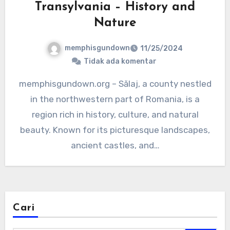
Transylvania – History and
Nature
memphisgundown
11/25/2024
Tidak ada komentar
memphisgundown.org – Sălaj, a county nestled
in the northwestern part of Romania, is a
region rich in history, culture, and natural
beauty. Known for its picturesque landscapes,
ancient castles, and…
Cari