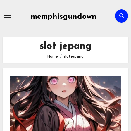
Skip
to
memphisgundown
content
slot jepang
Home
slot jepang