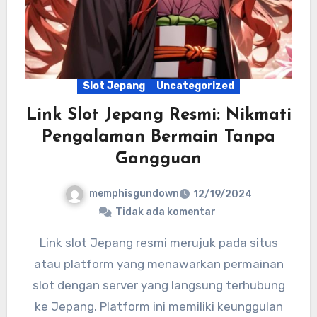
Slot Jepang
Uncategorized
Link Slot Jepang Resmi: Nikmati
Pengalaman Bermain Tanpa
Gangguan
memphisgundown
12/19/2024
Tidak ada komentar
Link slot Jepang resmi merujuk pada situs
atau platform yang menawarkan permainan
slot dengan server yang langsung terhubung
ke Jepang. Platform ini memiliki keunggulan