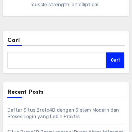
muscle strength, an elliptical…
Cari
Cari
Recent Posts
Daftar Situs Broto4D dengan Sistem Modern dan
Proses Login yang Lebih Praktis