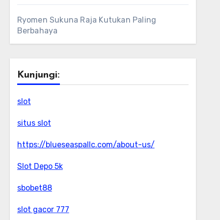
Ryomen Sukuna Raja Kutukan Paling
Berbahaya
Kunjungi:
slot
situs slot
https://blueseaspallc.com/about-us/
Slot Depo 5k
sbobet88
slot gacor 777