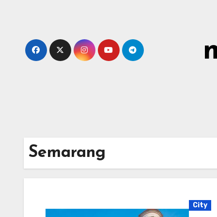
Skip
to
content
Semarang
City