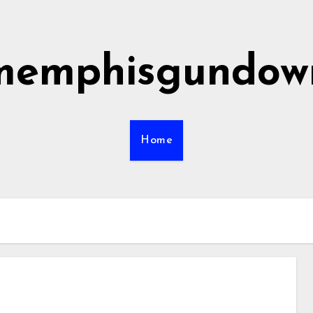
memphisgundow
Home