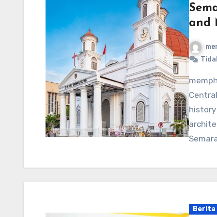
Sema
and 
me
Tida
memphisgundown.org – Semarang, the capital of
Central
history
archite
Semar
Berita