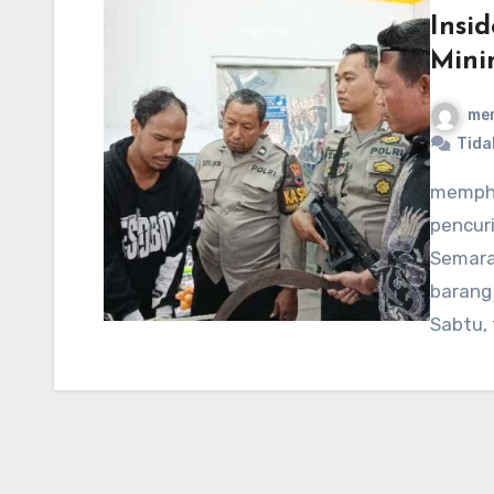
Insi
Mini
me
Tida
memphisgundown.org – Telah terjadi suatu insiden
pencuri
Semara
barang 
Sabtu, 