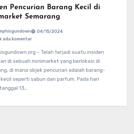
den Pencurian Barang Kecil di
market Semarang
mphisgundown
04/15/2024
k ada komentar
an di sebuah minimarket yang berlokasi di
ng, di mana objek pencurian adalah barang-
kecil seperti sabun dan parfum. Pada hari
tanggal 13…