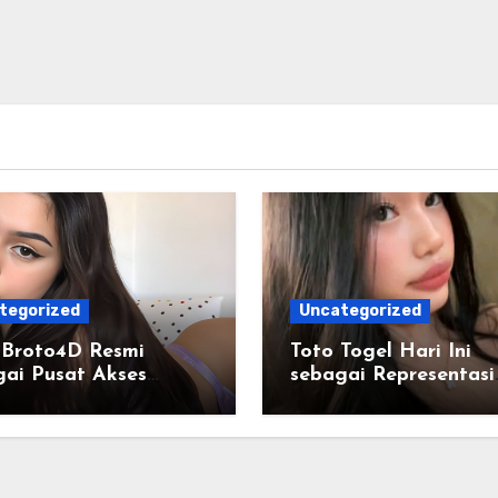
tegorized
Uncategorized
 Broto4D Resmi
Toto Togel Hari Ini
gai Pusat Akses
sebagai Representasi
rmasi dan Layanan
Kebutuhan Informasi
al
Cepat