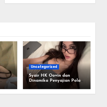
Uncategorized
Syair HK Oovin dan
Dinamika Penyajian Pola
Angka dalam Sistem
Digital