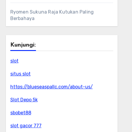
Ryomen Sukuna Raja Kutukan Paling
Berbahaya
Kunjungi:
slot
situs slot
https://blueseaspallc.com/about-us/
Slot Depo 5k
sbobet88
slot gacor 777