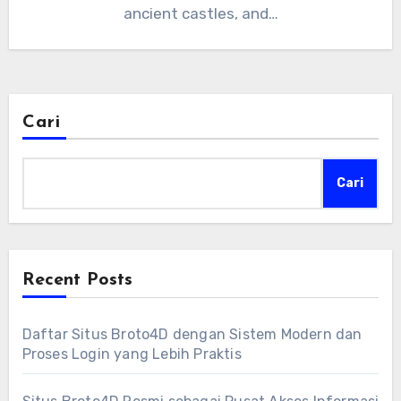
ancient castles, and…
Cari
Cari
Recent Posts
Daftar Situs Broto4D dengan Sistem Modern dan
Proses Login yang Lebih Praktis