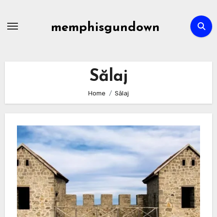
Skip
to
memphisgundown
content
Sălaj
Home
Sălaj