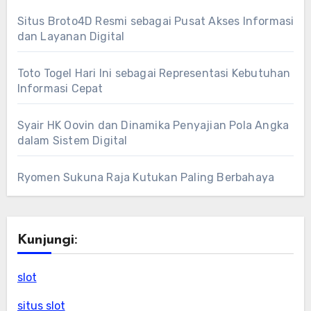
Situs Broto4D Resmi sebagai Pusat Akses Informasi
dan Layanan Digital
Toto Togel Hari Ini sebagai Representasi Kebutuhan
Informasi Cepat
Syair HK Oovin dan Dinamika Penyajian Pola Angka
dalam Sistem Digital
Ryomen Sukuna Raja Kutukan Paling Berbahaya
Kunjungi:
slot
situs slot