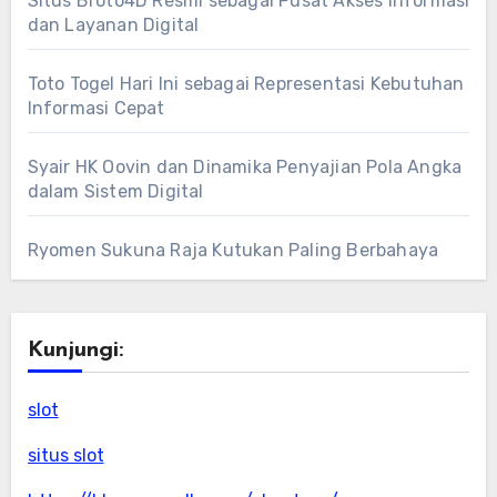
Situs Broto4D Resmi sebagai Pusat Akses Informasi
dan Layanan Digital
Toto Togel Hari Ini sebagai Representasi Kebutuhan
Informasi Cepat
Syair HK Oovin dan Dinamika Penyajian Pola Angka
dalam Sistem Digital
Ryomen Sukuna Raja Kutukan Paling Berbahaya
Kunjungi:
slot
situs slot