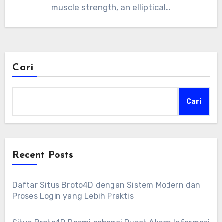
muscle strength, an elliptical…
Cari
Cari
Recent Posts
Daftar Situs Broto4D dengan Sistem Modern dan
Proses Login yang Lebih Praktis