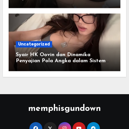
Cepat
Uncategorized
Syair HK Oovin dan Dinamika
Penyajian Pola Angka dalam Sistem
Digital
memphisgundown