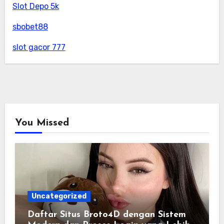
Slot Depo 5k
sbobet88
slot gacor 777
You Missed
Uncategorized
Daftar Situs Broto4D dengan Sistem