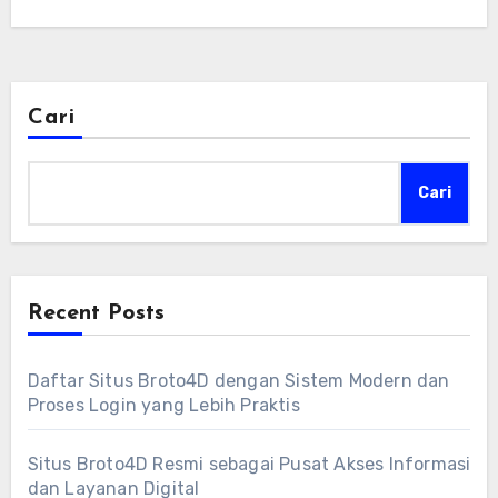
Cari
Cari
Recent Posts
Daftar Situs Broto4D dengan Sistem Modern dan
Proses Login yang Lebih Praktis
Situs Broto4D Resmi sebagai Pusat Akses Informasi
dan Layanan Digital