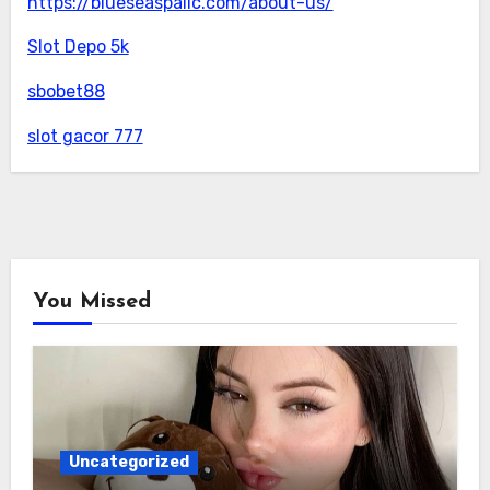
https://blueseaspallc.com/about-us/
Slot Depo 5k
sbobet88
slot gacor 777
You Missed
Uncategorized