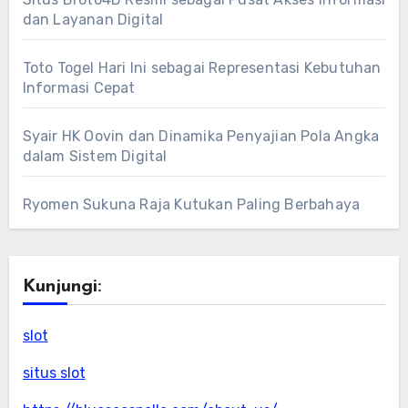
dan Layanan Digital
Toto Togel Hari Ini sebagai Representasi Kebutuhan
Informasi Cepat
Syair HK Oovin dan Dinamika Penyajian Pola Angka
dalam Sistem Digital
Ryomen Sukuna Raja Kutukan Paling Berbahaya
Kunjungi:
slot
situs slot