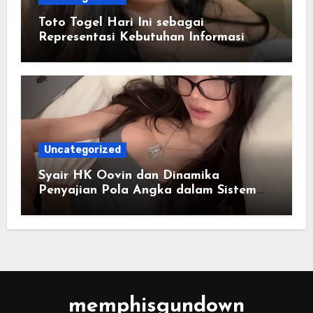
Toto Togel Hari Ini sebagai
Representasi Kebutuhan Informasi
Cepat
Uncategorized
Syair HK Oovin dan Dinamika
Penyajian Pola Angka dalam Sistem
Digital
memphisgundown