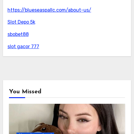
https://blueseaspallc.com/about-us/
Slot Depo 5k
sbobet88
slot gacor 777
You Missed