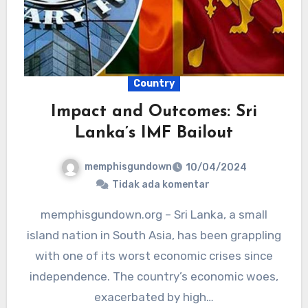
Country
Impact and Outcomes: Sri
Lanka’s IMF Bailout
memphisgundown
10/04/2024
Tidak ada komentar
memphisgundown.org – Sri Lanka, a small
island nation in South Asia, has been grappling
with one of its worst economic crises since
independence. The country’s economic woes,
exacerbated by high…