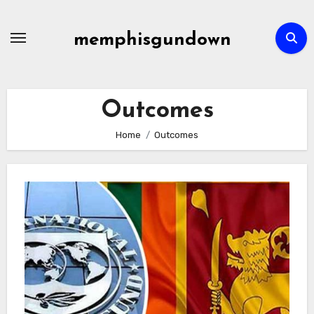
Skip
to
memphisgundown
content
Outcomes
Home
Outcomes