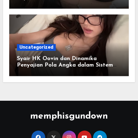
Cepat
Uncategorized
Syair HK Oovin dan Dinamika
Penyajian Pola Angka dalam Sistem
Digital
memphisgundown