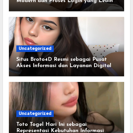
Modern dan Proses Login yang Lebih
Praktis
Uncategorized
Situs Broto4D Resmi sebagai Pusat
Akses Informasi dan Layanan Digital
Uncategorized
Toto Togel Hari Ini sebagai
Representasi Kebutuhan Informasi