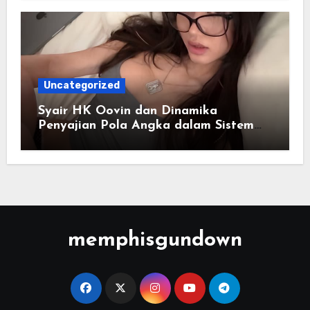
Uncategorized
Syair HK Oovin dan Dinamika
Penyajian Pola Angka dalam Sistem
Digital
memphisgundown