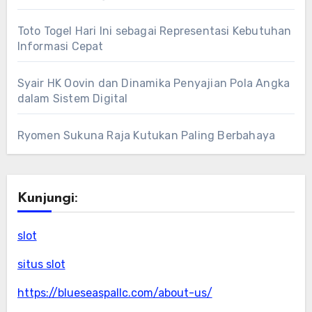
Toto Togel Hari Ini sebagai Representasi Kebutuhan
Informasi Cepat
Syair HK Oovin dan Dinamika Penyajian Pola Angka
dalam Sistem Digital
Ryomen Sukuna Raja Kutukan Paling Berbahaya
Kunjungi:
slot
situs slot
https://blueseaspallc.com/about-us/