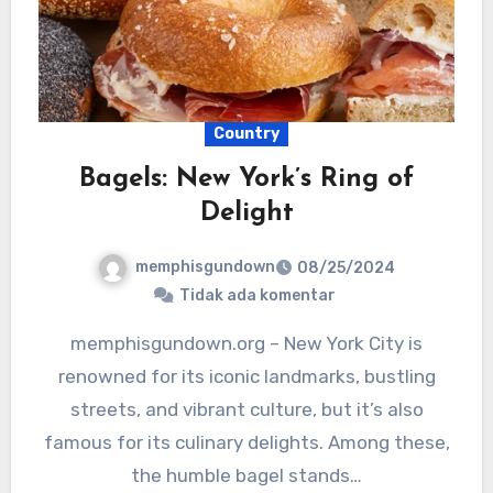
Country
Bagels: New York’s Ring of
Delight
memphisgundown
08/25/2024
Tidak ada komentar
memphisgundown.org – New York City is
renowned for its iconic landmarks, bustling
streets, and vibrant culture, but it’s also
famous for its culinary delights. Among these,
the humble bagel stands…