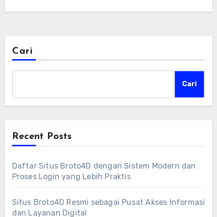
Cari
Cari
Recent Posts
Daftar Situs Broto4D dengan Sistem Modern dan
Proses Login yang Lebih Praktis
Situs Broto4D Resmi sebagai Pusat Akses Informasi
dan Layanan Digital