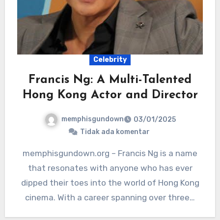
Celebrity
Francis Ng: A Multi-Talented
Hong Kong Actor and Director
memphisgundown
03/01/2025
Tidak ada komentar
memphisgundown.org – Francis Ng is a name
that resonates with anyone who has ever
dipped their toes into the world of Hong Kong
cinema. With a career spanning over three…