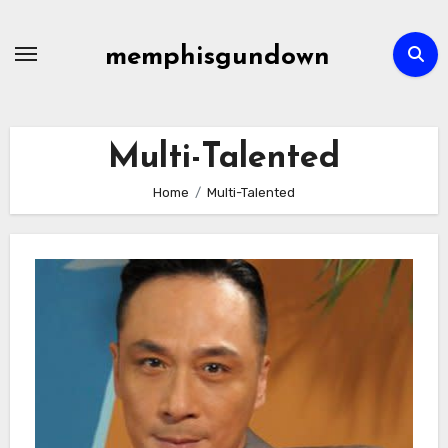
Skip
to
memphisgundown
content
Multi-Talented
Home
Multi-Talented