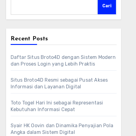
Cari
Recent Posts
Daftar Situs Broto4D dengan Sistem Modern
dan Proses Login yang Lebih Praktis
Situs Broto4D Resmi sebagai Pusat Akses
Informasi dan Layanan Digital
Toto Togel Hari Ini sebagai Representasi
Kebutuhan Informasi Cepat
Syair HK Oovin dan Dinamika Penyajian Pola
Angka dalam Sistem Digital