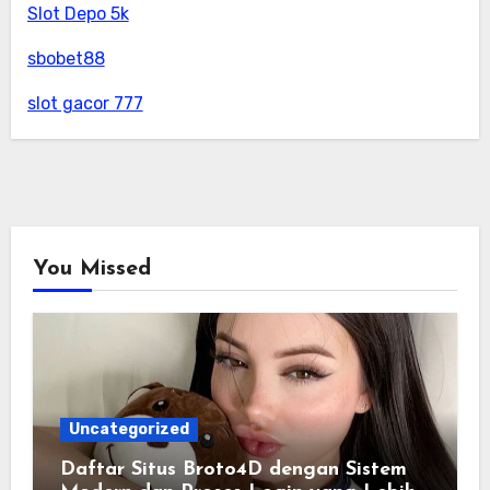
Slot Depo 5k
sbobet88
slot gacor 777
You Missed
Uncategorized
Daftar Situs Broto4D dengan Sistem