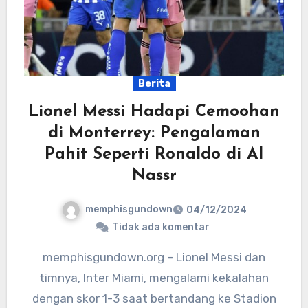
Berita
Lionel Messi Hadapi Cemoohan
di Monterrey: Pengalaman
Pahit Seperti Ronaldo di Al
Nassr
memphisgundown
04/12/2024
Tidak ada komentar
memphisgundown.org – Lionel Messi dan
timnya, Inter Miami, mengalami kekalahan
dengan skor 1-3 saat bertandang ke Stadion