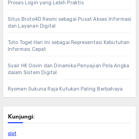
Proses Login yang Lebih Praktis
Situs Broto4D Resmi sebagai Pusat Akses Informasi
dan Layanan Digital
Toto Togel Hari Ini sebagai Representasi Kebutuhan
Informasi Cepat
Syair HK Oovin dan Dinamika Penyajian Pola Angka
dalam Sistem Digital
Ryomen Sukuna Raja Kutukan Paling Berbahaya
Kunjungi:
slot