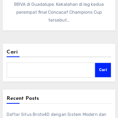
BBVA di Guadalupe. Kekalahan di leg kedua
perempat final Concacaf Champions Cup
tersebut…
Cari
Cari
Recent Posts
Daftar Situs Broto4D dengan Sistem Modern dan