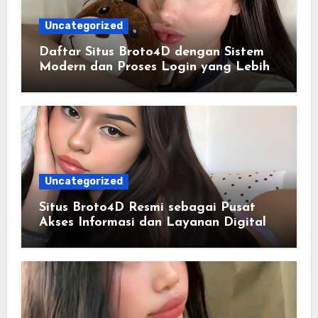
Uncategorized
Daftar Situs Broto4D dengan Sistem
Modern dan Proses Login yang Lebih
Praktis
Uncategorized
Situs Broto4D Resmi sebagai Pusat
Akses Informasi dan Layanan Digital