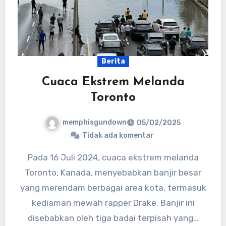
Berita
Cuaca Ekstrem Melanda
Toronto
memphisgundown
05/02/2025
Tidak ada komentar
Pada 16 Juli 2024, cuaca ekstrem melanda
Toronto, Kanada, menyebabkan banjir besar
yang merendam berbagai area kota, termasuk
kediaman mewah rapper Drake. Banjir ini
disebabkan oleh tiga badai terpisah yang…