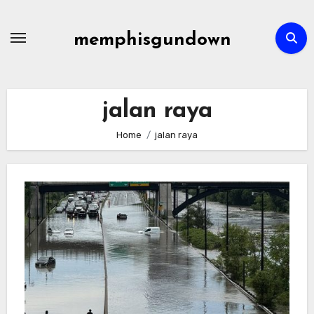
Skip
to
memphisgundown
content
jalan raya
Home
jalan raya