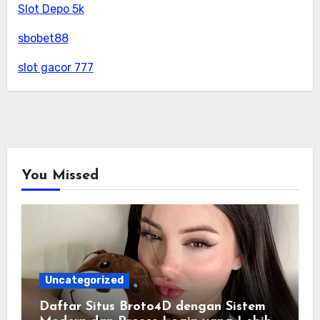
Slot Depo 5k
sbobet88
slot gacor 777
You Missed
Uncategorized
Daftar Situs Broto4D dengan Sistem