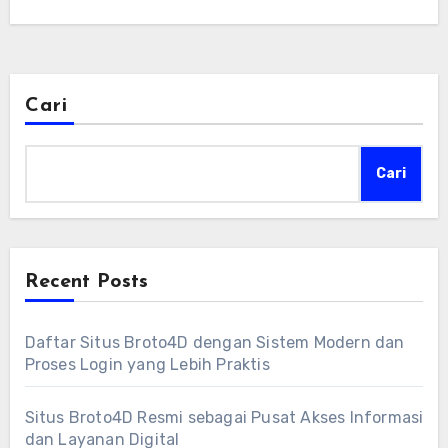
Cari
Cari
Recent Posts
Daftar Situs Broto4D dengan Sistem Modern dan
Proses Login yang Lebih Praktis
Situs Broto4D Resmi sebagai Pusat Akses Informasi
dan Layanan Digital