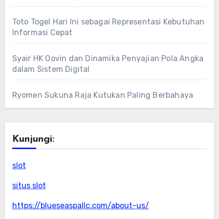
Toto Togel Hari Ini sebagai Representasi Kebutuhan
Informasi Cepat
Syair HK Oovin dan Dinamika Penyajian Pola Angka
dalam Sistem Digital
Ryomen Sukuna Raja Kutukan Paling Berbahaya
Kunjungi:
slot
situs slot
https://blueseaspallc.com/about-us/