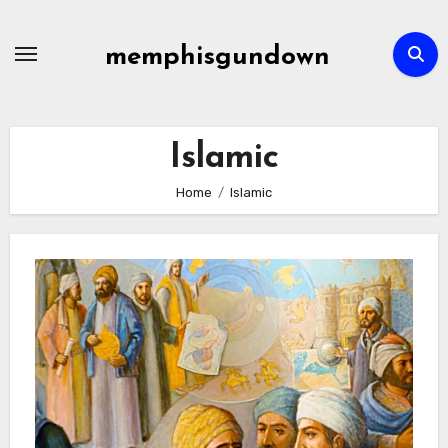
Skip
to
memphisgundown
content
Islamic
Home
Islamic