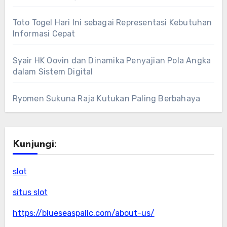
Toto Togel Hari Ini sebagai Representasi Kebutuhan
Informasi Cepat
Syair HK Oovin dan Dinamika Penyajian Pola Angka
dalam Sistem Digital
Ryomen Sukuna Raja Kutukan Paling Berbahaya
Kunjungi:
slot
situs slot
https://blueseaspallc.com/about-us/