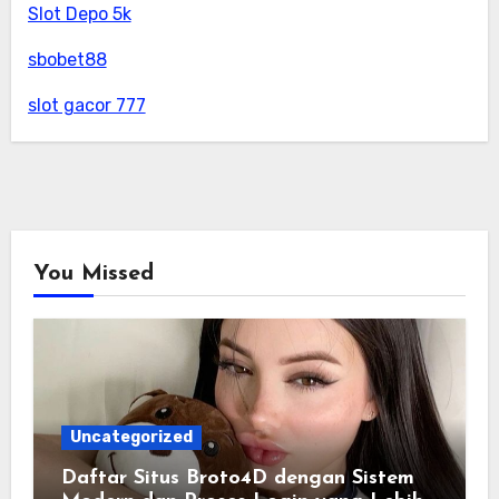
Slot Depo 5k
sbobet88
slot gacor 777
You Missed
Uncategorized
Daftar Situs Broto4D dengan Sistem