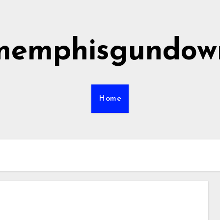
memphisgundow
Home