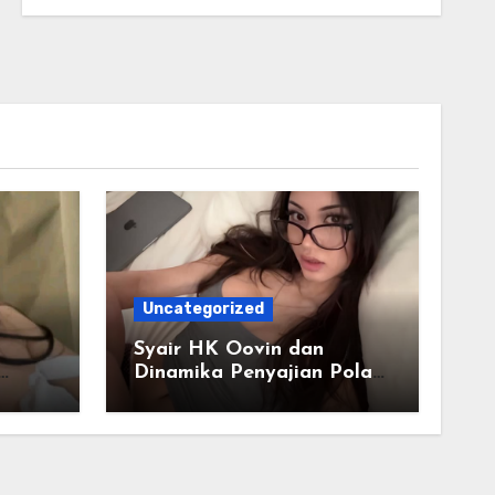
Uncategorized
Syair HK Oovin dan
Dinamika Penyajian Pola
Angka dalam Sistem
Digital