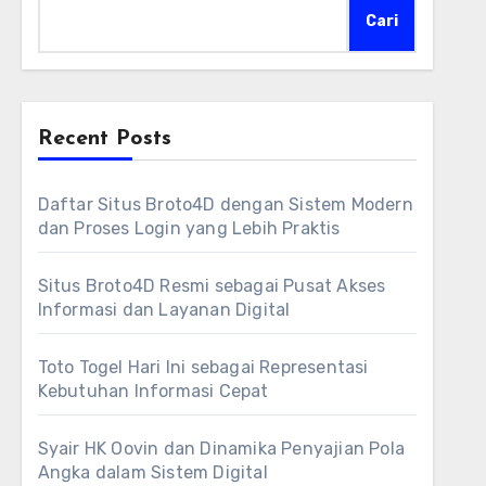
Cari
Recent Posts
Daftar Situs Broto4D dengan Sistem Modern
dan Proses Login yang Lebih Praktis
Situs Broto4D Resmi sebagai Pusat Akses
Informasi dan Layanan Digital
Toto Togel Hari Ini sebagai Representasi
Kebutuhan Informasi Cepat
Syair HK Oovin dan Dinamika Penyajian Pola
Angka dalam Sistem Digital