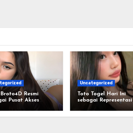
tegorized
Uncategorized
 Broto4D Resmi
Toto Togel Hari Ini
gai Pusat Akses
sebagai Representasi
rmasi dan Layanan
Kebutuhan Informasi
al
Cepat