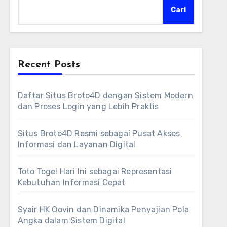
Cari
Recent Posts
Daftar Situs Broto4D dengan Sistem Modern
dan Proses Login yang Lebih Praktis
Situs Broto4D Resmi sebagai Pusat Akses
Informasi dan Layanan Digital
Toto Togel Hari Ini sebagai Representasi
Kebutuhan Informasi Cepat
Syair HK Oovin dan Dinamika Penyajian Pola
Angka dalam Sistem Digital