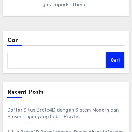
gastropods. These…
Cari
Cari
Recent Posts
Daftar Situs Broto4D dengan Sistem Modern dan
Proses Login yang Lebih Praktis