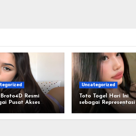
tegorized
Uncategorized
 Broto4D Resmi
Toto Togel Hari Ini
gai Pusat Akses
sebagai Representasi
rmasi dan Layanan
Kebutuhan Informasi
al
Cepat