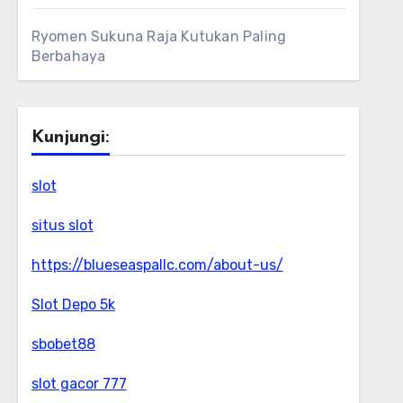
Ryomen Sukuna Raja Kutukan Paling
Berbahaya
Kunjungi:
slot
situs slot
https://blueseaspallc.com/about-us/
Slot Depo 5k
sbobet88
slot gacor 777