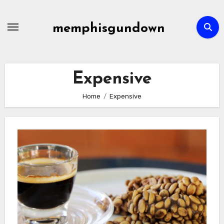
Skip
to
memphisgundown
content
Expensive
Home
Expensive