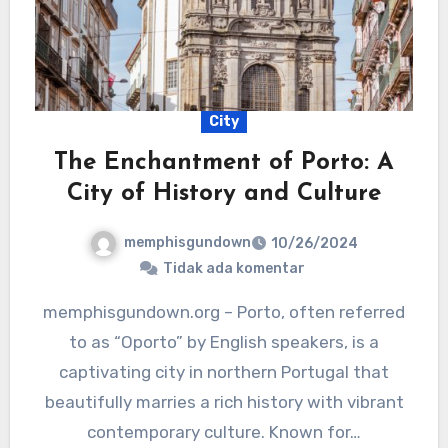
City
The Enchantment of Porto: A
City of History and Culture
memphisgundown
10/26/2024
Tidak ada komentar
memphisgundown.org – Porto, often referred
to as “Oporto” by English speakers, is a
captivating city in northern Portugal that
beautifully marries a rich history with vibrant
contemporary culture. Known for…