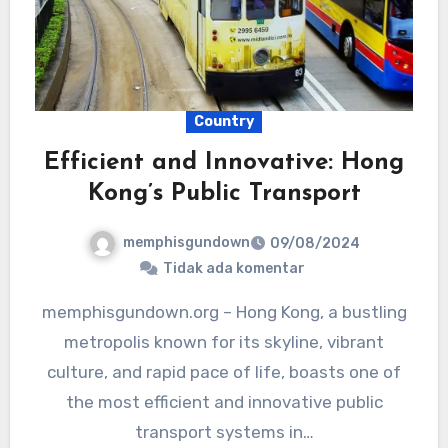
Country
Efficient and Innovative: Hong
Kong’s Public Transport
memphisgundown
09/08/2024
Tidak ada komentar
memphisgundown.org – Hong Kong, a bustling
metropolis known for its skyline, vibrant
culture, and rapid pace of life, boasts one of
the most efficient and innovative public
transport systems in…