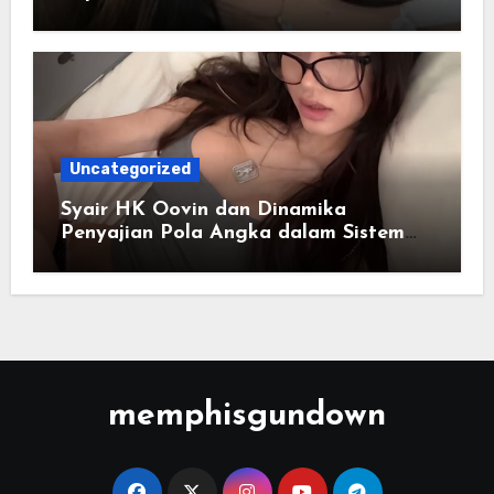
Cepat
Uncategorized
Syair HK Oovin dan Dinamika
Penyajian Pola Angka dalam Sistem
Digital
memphisgundown