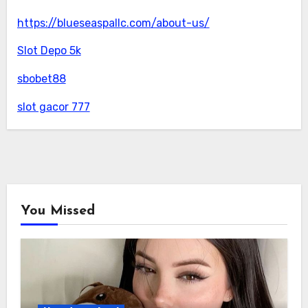
https://blueseaspallc.com/about-us/
Slot Depo 5k
sbobet88
slot gacor 777
You Missed