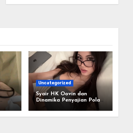
Uncategorized
Syair HK Oovin dan
Dinamika Penyajian Pola
Angka dalam Sistem
Digital