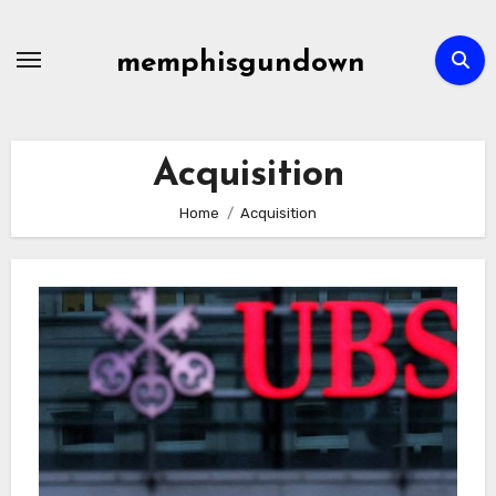
Skip
to
memphisgundown
content
Acquisition
Home
Acquisition