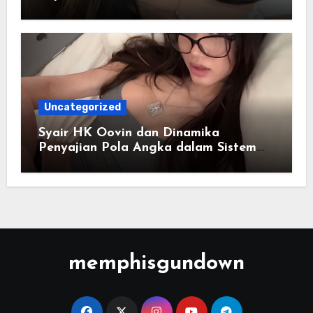
Cepat
Uncategorized
Syair HK Oovin dan Dinamika
Penyajian Pola Angka dalam Sistem
Digital
memphisgundown