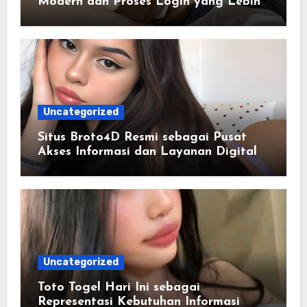
Modern dan Proses Login yang Lebih
Praktis
Uncategorized
Situs Broto4D Resmi sebagai Pusat
Akses Informasi dan Layanan Digital
Uncategorized
Toto Togel Hari Ini sebagai
Representasi Kebutuhan Informasi