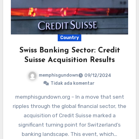
Country
Swiss Banking Sector: Credit
Suisse Acquisition Results
memphisgundown
09/12/2024
Tidak ada komentar
memphisgundown.org – In a move that sent
ripples through the global financial sector, the
acquisition of Credit Suisse marked a
significant turning point for Switzerland’s
banking landscape. This event, which…