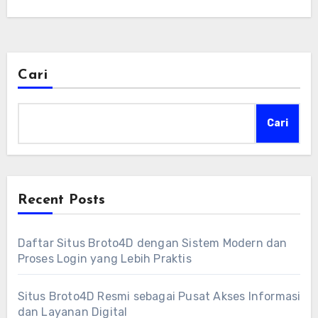
Cari
Cari
Recent Posts
Daftar Situs Broto4D dengan Sistem Modern dan
Proses Login yang Lebih Praktis
Situs Broto4D Resmi sebagai Pusat Akses Informasi
dan Layanan Digital