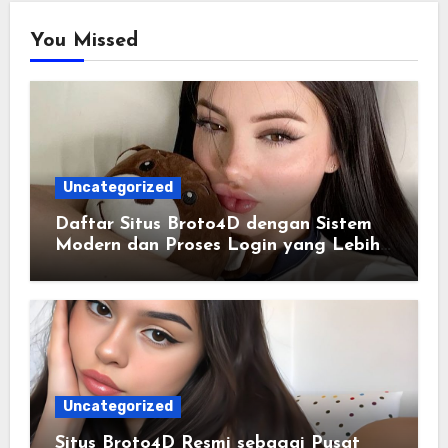
You Missed
Uncategorized
Daftar Situs Broto4D dengan Sistem
Modern dan Proses Login yang Lebih
Praktis
Uncategorized
Situs Broto4D Resmi sebagai Pusat