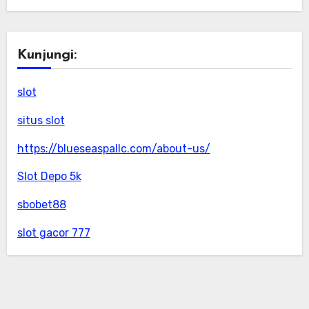
Kunjungi:
slot
situs slot
https://blueseaspallc.com/about-us/
Slot Depo 5k
sbobet88
slot gacor 777